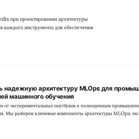
dis при проектировании архитектуры
ия каждого инструмента для обеспечения
ть надежную архитектуру MLOps для промы
лей машинного обучения
йти от экспериментальных ноутбуков к полноценным промышлен
я. Мы разберем ключевые компоненты архитектуры MLOps, вк
Model Serving.