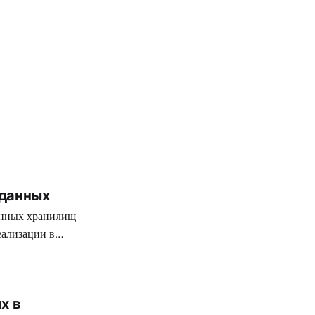
 данных
ванных хранилищ
еализации в
х в