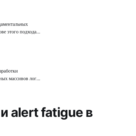
вращает статичный
ве этого подхода
асно которому
ктурирование
гику от
ных массивов логов
изация функций
т на общую
alert fatigue в