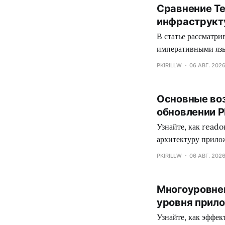
Сравнение Te
инфраструкт
В статье рассматр
императивными язы
ваших задач автом
PKIRILLW
06 АВГ. 202
Основные воз
обновлении P
Узнайте, как read
архитектуру прило
для повышения над
PKIRILLW
06 АВГ. 202
Многоуровнев
уровня прил
Узнайте, как эффе