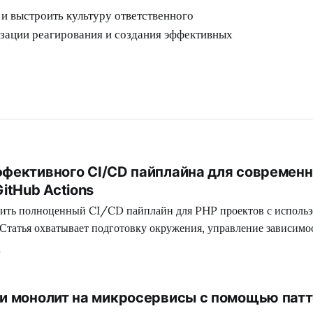
e и выстроить культуру ответственного
изации реагирования и создания эффективных
фективного CI/CD пайплайна для современ
itHub Actions
роить полноценный CI/CD пайплайн для PHP проектов с исполь
Статья охватывает подготовку окружения, управление зависимо
тизацию тестирования.
6
и монолит на микросервисы с помощью пат