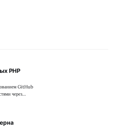
ных PHP
зованием GitHub
стями через
терна