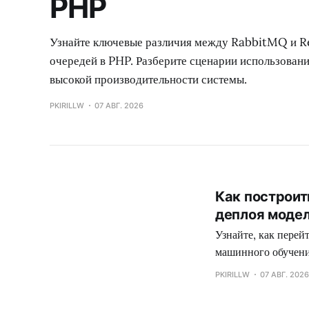
PHP
Узнайте ключевые различия между RabbitMQ и Re
очередей в PHP. Разберите сценарии использован
высокой производительности системы.
PKIRILLW
07 АВГ. 2026
Как построи
деплоя моде
Узнайте, как пере
машинного обучени
Store и стратегии 
PKIRILLW
07 АВГ. 2026