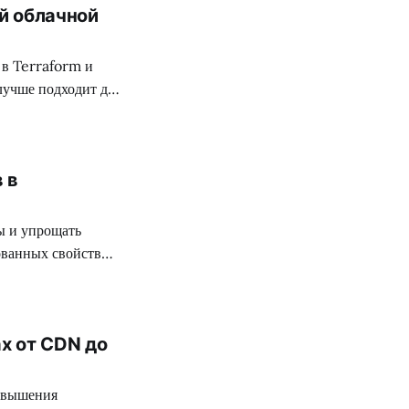
й облачной
 в Terraform и
лучше подходит для
 в
ы и упрощать
ованных свойств
х от CDN до
повышения