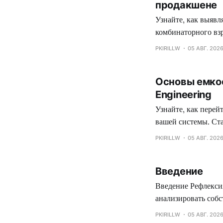
продакшене
Узнайте, как выявл
комбинаторного вз
проблем в совреме
PKIRILLW
05 АВГ. 202
Основы емкос
Engineering
Узнайте, как пере
вашей системы. Ста
прогнозирование ро
PKIRILLW
05 АВГ. 202
Введение
Введение Рефлексия — это мощный механизм в программировании, позволяющий программе
анализировать собс
возможность динам
PKIRILLW
05 АВГ. 202