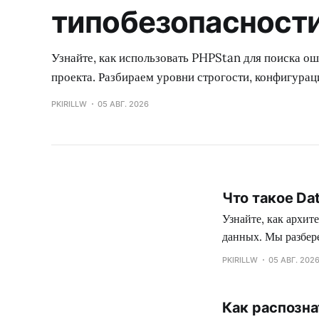
типобезопасности
Узнайте, как использовать PHPStan для поиска о
проекта. Разбираем уровни строгости, конфигура
PKIRILLW
05 АВГ. 2026
Что такое Da
Узнайте, как архи
данных. Мы разбер
крупных компаниях
PKIRILLW
05 АВГ. 202
Как распозна