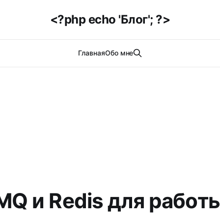
<?php echo 'Блог'; ?>
Главная
Обо мне
MQ и Redis для работ