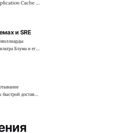
plication Cache в
емах и SRE
ь миллиарды
ильтра Блума и его
к быстрой доставке
оль: задача
кой доступности
ения