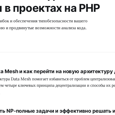
 в проектах на PHP
шибок и обеспечения типобезопасности вашего
цию и продвинутые возможности анализа кода.
ta Mesh и как перейти на новую архитектуру
тектура Data Mesh помогает избавиться от проблем централизо
ем четыре ключевых принципа децентрализации и способы их р
.
6
ть NP-полные задачи и эффективно решать и