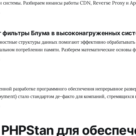
и системы. Разбираем нюансы работы CDN, Reverse Proxy и Ap
ектурах.
6
 фильтры Блума в высоконагруженных сист
ятностные структуры данных помогают эффективно обрабатыват
альном потреблении памяти. Разберем математические основы ф
енение в SRE.
6
yment) стало стандартом де-факто для компаний, стремящихся 
елям. В этом контексте Release Engineering играет ключевую р
6
тся не просто в переносе кода на сервер, а в обеспечении высо
ости бизнес-процессов при постоянных
 PHPStan для обеспеч