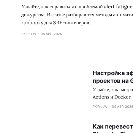
Узнайте, как справиться с проблемой alert fatigu
дежурства. В статье разбираются методы автомат
runbooks для SRE-инженеров.
PKIRILLW
04 АВГ. 2026
Настройка эф
проектов на G
Узнайте, как наст
Actions и Docker. 
Composer и автома
PKIRILLW
04 АВГ. 202
Как перевест