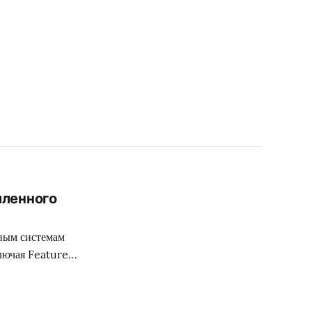
шленного
ным системам
лючая Feature