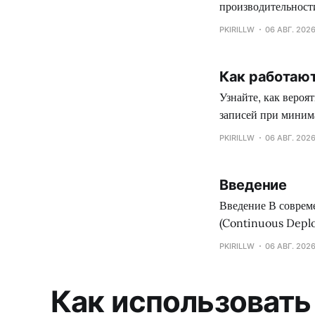
производительност
современных архит
PKIRILLW
06 АВГ. 202
Как работают
Узнайте, как веро
записей при миним
практическое прим
PKIRILLW
06 АВГ. 202
Введение
Введение В современной разработке программного обеспечения непрерывное развертывание
(Continuous Deplo
ценности пользоват
PKIRILLW
06 АВГ. 202
инженеров заключае
систем и стабильн
Как использовать