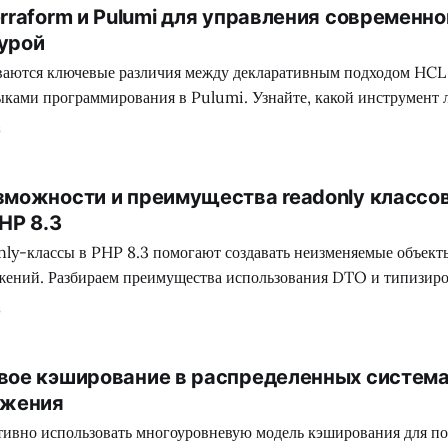
rraform и Pulumi для управления современно
урой
иваются ключевые различия между декларативным подходом HCL
ками программирования в Pulumi. Узнайте, какой инструмент 
атизации инфраструктуры в рамках SRE-культуры.
6
можности и преимущества readonly классов
HP 8.3
only-классы в PHP 8.3 помогают создавать неизменяемые объект
жений. Разбираем преимущества использования DTO и типизир
ежности систем.
6
ое кэширование в распределенных система
ожения
ктивно использовать многоуровневую модель кэширования для 