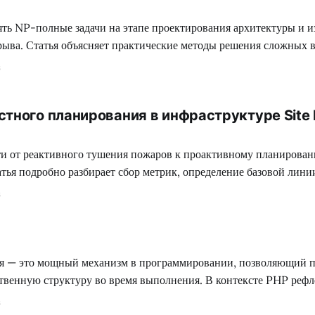
ять NP-полные задачи на этапе проектирования архитектуры и и
рыва. Статья объясняет практические методы решения сложных
нных IT-системах.
6
тного планирования в инфраструктуре Site Re
йти от реактивного тушения пожаров к проактивному планиров
тья подробно разбирает сбор метрик, определение базовой лини
ста нагрузки.
6
твенную структуру во время выполнения. В контексте PHP рефл
ически получать информацию о классах, методах, свойствах и 
6