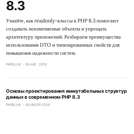
8.3
Узнайте, как readonly-классы в PHP 8.3 помогают
создавать неизменяемые объекты и упрощать
архитектуру приложений. Разбираем преимущества
использования DTO и типизированных свойств для
повышения надежности систем.
PKIRILLW
06 АВГ. 2026
Основы проектирования иммутабельных структур
данных в современном PHP 8.3
PKIRILLW
08 ИЮЛЯ 2026