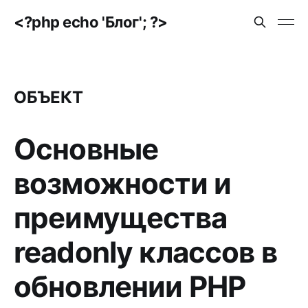
<?php echo 'Блог'; ?>
ОБЪЕКТ
Основные
возможности и
преимущества
readonly классов в
обновлении PHP