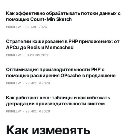
Как эффективно обрабатывать потоки данных с
помощью Count-Min Sketch
PKIRILLW
02 АВГ. 2026
Стратегии кэширования в PHP приложениях: от
APCu до Redis и Memcached
PKIRILLW
31 ИЮЛЯ 2026
Оптимизация производительности PHP с
помощью расширения OPcache в продакшене
PKIRILLW
29 ИЮЛЯ 2026
Как работают хеш-таблицы и как избежать
деградации производительности систем
PKIRILLW
28 ИЮЛЯ 2026
Как измерять