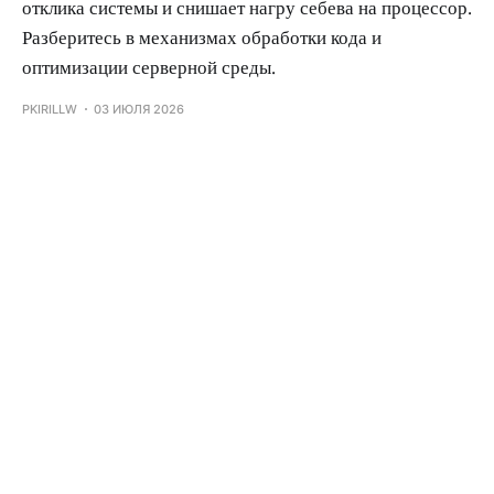
отклика системы и снишает нагру себева на процессор.
Разберитесь в механизмах обработки кода и
оптимизации серверной среды.
PKIRILLW
03 ИЮЛЯ 2026
Архитектурные стратегии кэширования в
высоконагруженных распределенных системах
PKIRILLW
02 ИЮЛЯ 2026