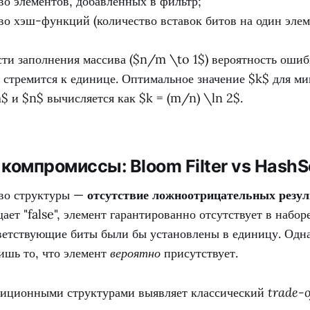
о элементов, добавленных в фильтр;
о хэш-функций (количество вставок битов на один элем
сти заполнения массива ($n/m \to 1$) вероятность оши
 стремится к единице. Оптимальное значение $k$ для м
$ и $n$ вычисляется как $k = (m/n) \ln 2$.
 компромиссы: Bloom Filter vs HashS
во структуры —
отсутствие ложноотрицательных резул
ает "false", элемент гарантированно отсутствует в наборе
ветствующие биты были бы установлены в единицу. Одна
лишь то, что элемент
вероятно
присутствует.
диционными структурами выявляет классический
trade-o