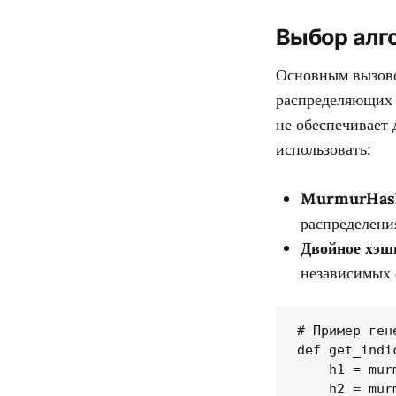
Выбор алг
Основным вызово
распределяющих 
не обеспечивает
использовать:
MurmurHas
распределени
Двойное хэш
независимых 
# Пример ген
def get_indi
    h1 = mur
    h2 = mur