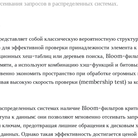
сеивания запросов в распределенных системах.
е
едставляет собой классическую вероятностную структур
 для эффективной проверки принадлежности элемента к
иционных хеш-таблиц или деревьев поиска, Bloom-филь
амяти, а используют комбинацию хэш-функций и битовых
твенно экономить пространство при обработке огромных
ивая высокую скорость проверки (membership test) за к
аспределенных системах наличие Bloom-фильтров крити
тупа к данным: они позволяют мгновенно отсеивать запр
 ключам, предотвращая лишние обращения к дисковым 
 данных. Однако такая эффективность достигается ценой