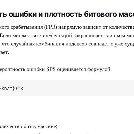
ь ошибки и плотность битового мас
ного срабатывания (FPR) напрямую зависит от количеств
. Если множество хэш-функций закрашивает слишком мно
о, что случайная комбинация индексов совпадет с уже с
ает.
ероятность ошибки $P$ оценивается формулой:
-kn/m})^k
личество бит в массиве;