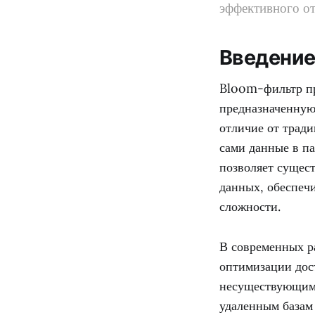
эффективного от
Введени
Bloom-фильтр пр
предназначенную
отличие от трад
сами данные в п
позволяет сущес
данных, обеспеч
сложности.
В современных р
оптимизации дос
несуществующим
удаленным базам