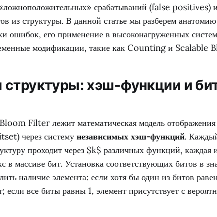
«ложноположительных» срабатываний (false positives) 
ов из структуры. В данной статье мы разберем анатомию
ки ошибок, его применение в высоконагруженных систем
еменные модификации, такие как Counting и Scalable Bl
 структуры: хэш-функции и би
Bloom Filter лежит математическая модель отображения
itset) через систему
независимых хэш-функций
. Кажды
уктуру проходит через $k$ различных функций, каждая 
с в массиве бит. Установка соответствующих битов в зн
лить наличие элемента: если хотя бы один из битов равен
т; если все биты равны 1, элемент присутствует с вероя