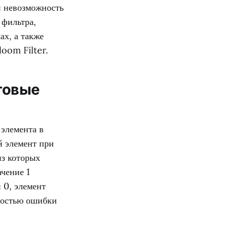
и невозможность
 фильтра,
ах, а также
oom Filter.
товые
 элемента в
й элемент при
из которых
ачение 1
 0, элемент
тностью ошибки