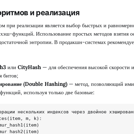
оритмов и реализация
м при реализации является выбор быстрых и равномерн
хэш-функций. Использование простых методов взятия ос
 достаточной энтропии. В продакшн-системах рекомендуе
h3
или
CityHash
— для обеспечения высокой скорости 
я битов;
ирование (Double Hashing)
— метод, позволяющий ими
функций, используя только две базовые:
ерации нескольких индексов через двойное хэшировани
ces(item, m, k):

mur_hash1(item)

mur_hash2(item)
