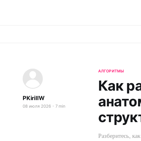
АЛГОРИТМЫ
Как р
анато
PKirillW
08 июля 2026
7 min
струк
Разберитесь, к