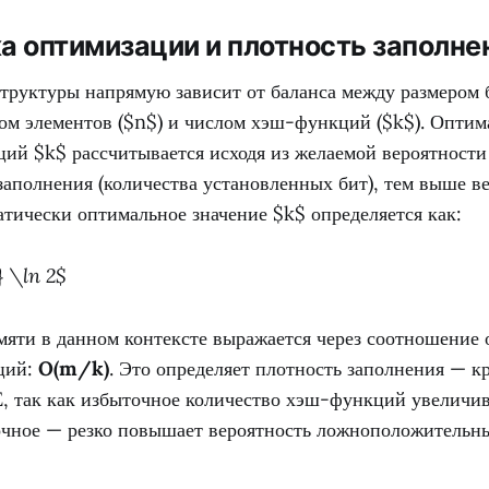
а оптимизации и плотность заполне
труктуры напрямую зависит от баланса между размером 
вом элементов ($n$) и числом хэш-функций ($k$). Оптим
ций $k$ рассчитывается исходя из желаемой вероятности
аполнения (количества установленных бит), тем выше в
тически оптимальное значение $k$ определяется как:
} \ln 2$
мяти в данном контексте выражается через соотношение 
ций:
O(m/k)
. Это определяет плотность заполнения — к
E, так как избыточное количество хэш-функций увеличив
очное — резко повышает вероятность ложноположительн