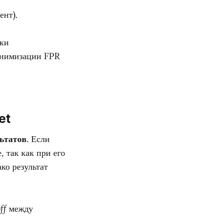
ент).
бки
инимизации FPR
et
ьтатов
. Если
, так как при его
ко результат
ff
между