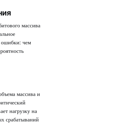
ния
битового массива
альное
 ошибки: чем
ероятность
объема массива и
ритический
ает нагрузку на
ых срабатываний