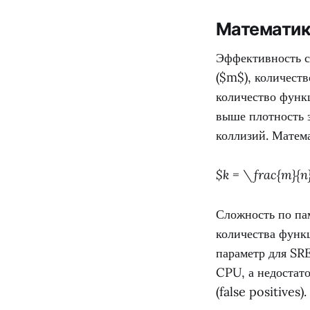
Математик
Эффективность с
($m$), количест
количество функ
выше плотность з
коллизий. Матема
$k = \frac{m}{n
Сложность по па
количества функ
параметр для SR
CPU, а недостат
(false positives).