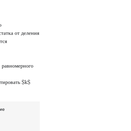
о
татка от деления
тся
и равномерного
тировать $k$
е
