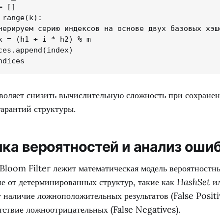
 []

range(k):

нерируем серию индексов на основе двух базовых хэше
x = (h1 + i * h2) % m

ces.append(index)

ndices
зволяет снизить вычислительную сложность при сохране
гарантий структуры.
ка вероятностей и анализ оши
 Bloom Filter лежит математическая модель вероятностн
ие от детерминированных структур, такие как
HashSet
и
 наличие ложноположительных результатов (False Positi
тствие ложноотрицательных (False Negatives).