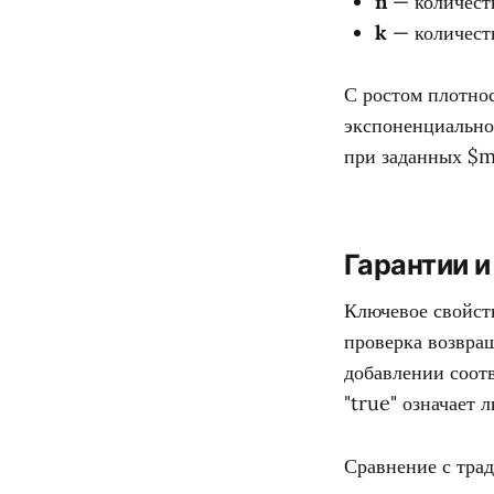
n
— количеств
k
— количеств
С ростом плотно
экспоненциально
при заданных $m
Гарантии и
Ключевое свойст
проверка возвращ
добавлении соот
"true" означает 
Сравнение с тра