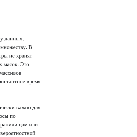
у данных,
 множеству. В
тры не хранят
 масок. Это
 массивов
онстантное время
чески важно для
осы по
хранилищам или
 вероятностной