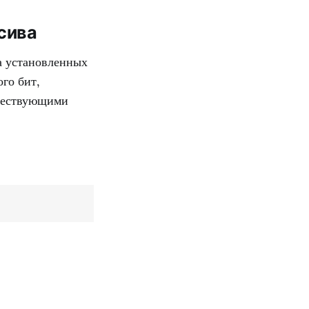
сива
а установленных
го бит,
уществующими