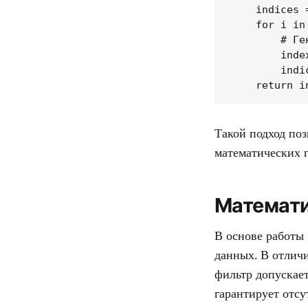
    indices =
    for i in 
        # Ге
        inde
        indi
    return i
Такой подход по
математических 
Математи
В основе работы
данных. В отлич
фильтр допускает
гарантирует отсу