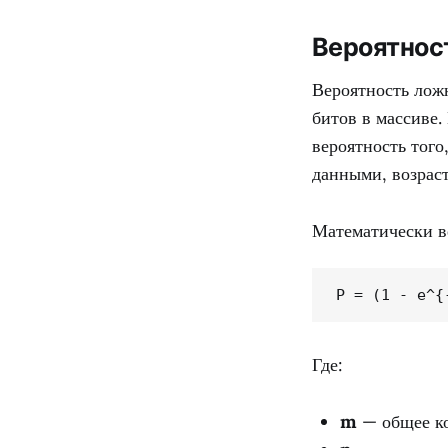
Вероятност
Вероятность лож
битов в массиве
вероятность тог
данными, возраст
Математически в
P = (1 - e^{
Где:
m
— общее ко