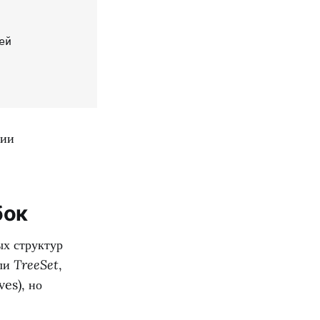
й

нии
бок
ых структур
ли
TreeSet
,
ves), но