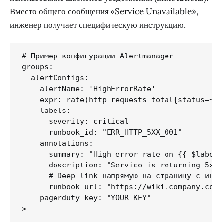
Вместо общего сообщения «Service Unavailable»,
инженер получает специфическую инструкцию.
# Пример конфигурации Alertmanager

groups:

- alertConfigs:

  - alertName: 'HighErrorRate'

    expr: rate(http_requests_total{status=~"5
    labels:

      severity: critical

      runbook_id: "ERR_HTTP_5XX_001"

    annotations:

      summary: "High error rate on {{ $labels
      description: "Service is returning 5xx 
      # Deep link напрямую на страницу с инст
      runbook_url: "https://wiki.company.com/
    pagerduty_key: "YOUR_KEY"

>