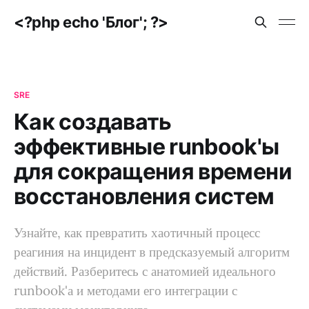
<?php echo 'Блог'; ?>
SRE
Как создавать
эффективные runbook'ы
для сокращения времени
восстановления систем
Узнайте, как превратить хаотичный процесс
реагиния на инцидент в предсказуемый алгоритм
действий. Разберитесь с анатомией идеального
runbook'а и методами его интеграции с