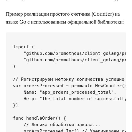
Пример реализации простого счетчика (Counter) на
языке Go с использованием официальной библиотеки:
import (

    "github.com/prometheus/client_golang/prom
    "github.com/prometheus/client_golang/prom
)

// Регистрируем метрику количества успешно об
var ordersProcessed = promauto.NewCounter(pro
    Name: "app_orders_processed_total",

    Help: "The total number of successfully p
})

func handleOrder() {

    // Логика обработки заказа...

    ordersProcessed.Inc() // Увеличиваем счет