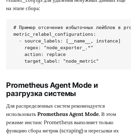
relabel_configs
для удаления ненужных данных еще
на этапе сбора:
# Пример отсечения избыточных лейблов в prome
metric_relabel_configurations:

  - source_labels: [__name__, instance]

    regex: "node_exporter_.*"

    action: replace

    target_label: "node_metric"
Prometheus Agent Mode и
разгрузка системы
Для распределенных систем рекомендуется
использовать
Prometheus Agent Mode
. В этом
режиме инстанс Prometheus выполняет только
функцию сбора метрик (scraping) и пересылки их