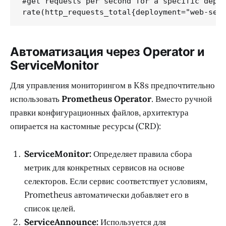
#get requests per second for a specific deplo
rate(http_requests_total{deployment="web-ser
Автоматизация через Operator и
ServiceMonitor
Для управления мониторингом в K8s предпочтительно
использовать
Prometheus Operator
. Вместо ручной
правки конфигурационных файлов, архитектура
опирается на кастомные ресурсы (CRD):
ServiceMonitor:
Определяет правила сбора
метрик для конкретных сервисов на основе
селекторов. Если сервис соответствует условиям,
Prometheus автоматически добавляет его в
список целей.
ServiceAnnounce:
Используется для