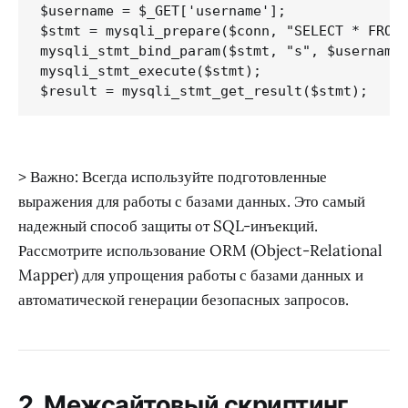
$username = $_GET['username'];

$stmt = mysqli_prepare($conn, "SELECT * FROM 
mysqli_stmt_bind_param($stmt, "s", $username)
mysqli_stmt_execute($stmt);

> Важно: Всегда используйте подготовленные
выражения для работы с базами данных. Это самый
надежный способ защиты от SQL-инъекций.
Рассмотрите использование ORM (Object-Relational
Mapper) для упрощения работы с базами данных и
автоматической генерации безопасных запросов.
2. Межсайтовый скриптинг