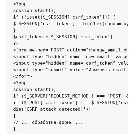
<?php

session_start();

if (!isset($_SESSION['csrf_token'])) {

$_SESSION['csrf_token'] = bin2hex(random_byte
}

$csrf_token = $_SESSION['csrf_token'];

?>

<form method="POST" action="change_email.php"
<input type="hidden" name="new_email" value="
<input type="hidden" name="csrf_token" value=
<input type="submit" value="Изменить email">

</form>

<?php

session_start();

if ($_SERVER['REQUEST_METHOD'] === 'POST' && 
if ($_POST['csrf_token'] !== $_SESSION['csrf_
die('CSRF attack detected!');

}

// ... обработка формы ...
