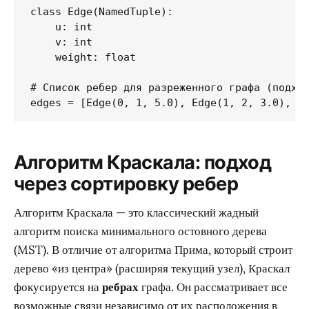
class Edge(NamedTuple):

    u: int

    v: int

    weight: float

# Список ребер для разреженного графа (подход
edges = [Edge(0, 1, 5.0), Edge(1, 2, 3.0), E
Алгоритм Краскала: подход
через сортировку ребер
Алгоритм Краскала — это классический жадный
алгоритм поиска минимального остовного дерева
(MST). В отличие от алгоритма Прима, который строит
дерево «из центра» (расширяя текущий узел), Краскал
фокусируется на
ребрах
графа. Он рассматривает все
возможные связи независимо от их расположения в