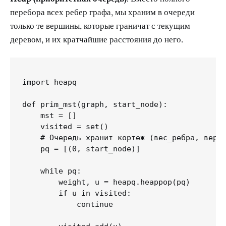
перебора всех ребер графа, мы храним в очереди
только те вершины, которые граничат с текущим
деревом, и их кратчайшие расстояния до него.
import heapq

def prim_mst(graph, start_node):

    mst = []

    visited = set()

    # Очередь хранит кортеж (вес_ребра, верши
    pq = [(0, start_node)]

    while pq:

        weight, u = heapq.heappop(pq)

        if u in visited:

            continue
