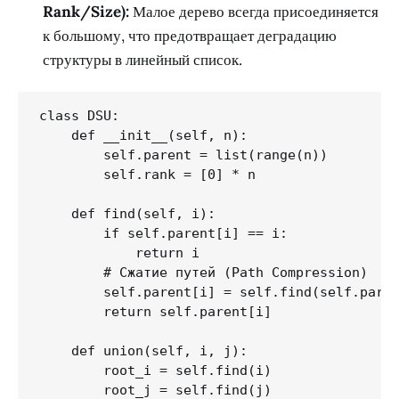
Rank/Size):
Малое дерево всегда присоединяется
к большому, что предотвращает деградацию
структуры в линейный список.
class DSU:

    def __init__(self, n):

        self.parent = list(range(n))

        self.rank = [0] * n

    def find(self, i):

        if self.parent[i] == i:

            return i

        # Сжатие путей (Path Compression)

        self.parent[i] = self.find(self.paren
        return self.parent[i]

    def union(self, i, j):

        root_i = self.find(i)

        root_j = self.find(j)
