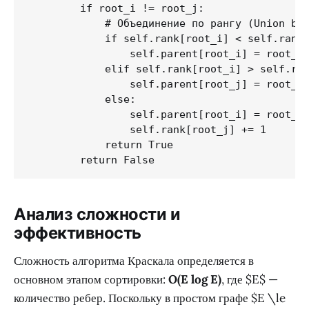
        if root_i != root_j:

            # Объединение по рангу (Union by 
            if self.rank[root_i] < self.rank[
                self.parent[root_i] = root_j

            elif self.rank[root_i] > self.ran
                self.parent[root_j] = root_i

            else:

                self.parent[root_i] = root_j

                self.rank[root_j] += 1

            return True

        return False
Анализ сложности и
эффективность
Сложность алгоритма Краскала определяется в
основном этапом сортировки:
O(E log E)
, где $E$ —
количество ребер. Поскольку в простом графе $E \le