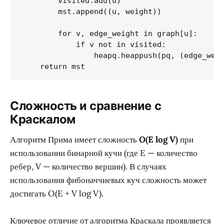
        visited.add(u)

        mst.append((u, weight))

        for v, edge_weight in graph[u]:

            if v not in visited:

                heapq.heappush(pq, (edge_weig
Сложность и сравнение с
Краскалом
Алгоритм Прима имеет сложность
O(E log V)
при
использовании бинарной кучи (где E — количество
ребер, V — количество вершин). В случаях
использования фибоначчиевых куч сложность может
достигать O(E + V log V).
Ключевое отличие от алгоритма Краскала проявляется