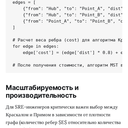
edges = [

    {"from": "Hub", "to": "Point_A", "dist": 
    {"from": "Hub", "to": "Point_B", "dist": 
    {"from": "Point_A", "to": "Point_B", "dis
]

# Расчет веса ребра (cost) для алгоритма Крас
for edge in edges:

    edge['cost'] = (edge['dist'] * 0.8) + edg
# После получения стоимости, алгоритм MST вы
Масштабируемость и
производительность
Для SRE-инженеров критически важен выбор между
Краскалом и Примом в зависимости от плотности
графа (количество ребер $E$ относительно количества