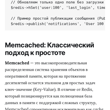
// Обновляем только одно поле без загрузки вс
$redis->hSet('user:100', 'last_login', time()
// Пример простой публикации сообщения (Pub/S
$redis->publish('notifications', 'User 100 h
Memcached: Классический
подход к простоте
Memcached
— это высокопроизводительная
распределенная система хранения объектов в
оперативной памяти, которая на протяжении
десятилетий остается эталоном для простых задач
ключ-значение (Key-Value). В отличие от Redis,
который позиционируется как полноценная база
данных в памяти с поддержкой сложных структур,
Memcached спроектирован исключительно как
cache
.