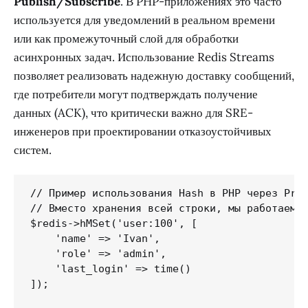
Publish/Subscribe
. В PHP-приложениях это часто
используется для уведомлений в реальном времени
или как промежуточный слой для обработки
асинхронных задач. Использование Redis Streams
позволяет реализовать надежную доставку сообщений,
где потребители могут подтверждать получение
данных (ACK), что критически важно для SRE-
инженеров при проектировании отказоустойчивых
систем.
// Пример использования Hash в PHP через Pred
// Вместо хранения всей строки, мы работаем с
$redis->hMSet('user:100', [

    'name' => 'Ivan',

    'role' => 'admin',

    'last_login' => time()

]);
