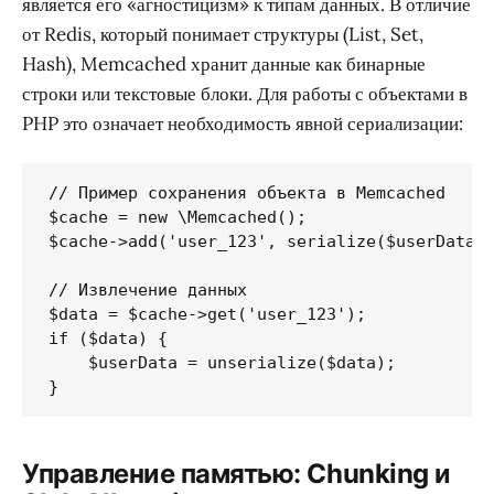
является его «агностицизм» к типам данных. В отличие
от Redis, который понимает структуры (List, Set,
Hash), Memcached хранит данные как бинарные
строки или текстовые блоки. Для работы с объектами в
PHP это означает необходимость явной сериализации:
// Пример сохранения объекта в Memcached

$cache = new \Memcached();

$cache->add('user_123', serialize($userData))
// Извлечение данных

$data = $cache->get('user_123');

if ($data) {

    $userData = unserialize($data);

}
Управление памятью: Chunking и