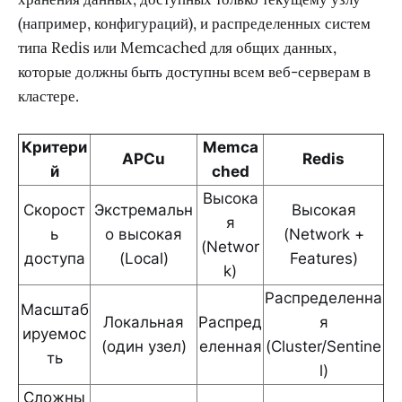
(например, конфигураций), и распределенных систем
типа Redis или Memcached для общих данных,
которые должны быть доступны всем веб-серверам в
кластере.
Критери
Memca
APCu
Redis
й
ched
Высока
Скорост
Экстремальн
Высокая
я
ь
о высокая
(Network +
(Networ
доступа
(Local)
Features)
k)
Распределенна
Масштаб
Локальная
Распред
я
ируемос
(один узел)
еленная
(Cluster/Sentine
ть
l)
Сложны