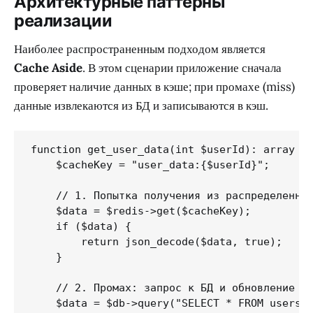
Архитектурные паттерны
реализации
Наиболее распространенным подходом является
Cache Aside
. В этом сценарии приложение сначала
проверяет наличие данных в кэше; при промахе (miss)
данные извлекаются из БД и записываются в кэш.
function get_user_data(int $userId): array {

    $cacheKey = "user_data:{$userId}";

    // 1. Попытка получения из распределенног
    $data = $redis->get($cacheKey);

    if ($data) {

        return json_decode($data, true);

    }

    // 2. Промах: запрос к БД и обновление кэ
    $data = $db->query("SELECT * FROM users W