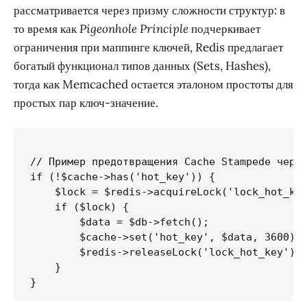
рассматривается через призму сложности структур: в
то время как
Pigeonhole Principle
подчеркивает
ограничения при маппинге ключей, Redis предлагает
богатый функционал типов данных (Sets, Hashes),
тогда как Memcached остается эталоном простоты для
простых пар ключ-значение.
// Пример предотвращения Cache Stampede через
if (!$cache->has('hot_key')) {

    $lock = $redis->acquireLock('lock_hot_key
    if ($lock) {

        $data = $db->fetch();

        $cache->set('hot_key', $data, 3600);

        $redis->releaseLock('lock_hot_key');

    }
