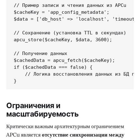
// Пример записи и чтения данных из APCu

$cacheKey = 'app_config_metadata';

$data = ['db_host' => 'localhost', 'timeout' 
// Сохранение (установка TTL в секундах)

apcu_store($cacheKey, $data, 3600);

// Получение данных

$cachedData = apcu_fetch($cacheKey);

if ($cachedData === false) {

    // Логика восстановления данных из БД при
}
Ограничения и
масштабируемость
Критически важным архитектурным ограничением
APCu является
отсутствие синхронизации между