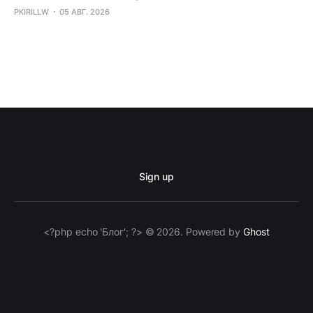
PKIRILLW
05 АВГ. 2026
Sign up
<?php echo 'Блог'; ?> © 2026. Powered by
Ghost