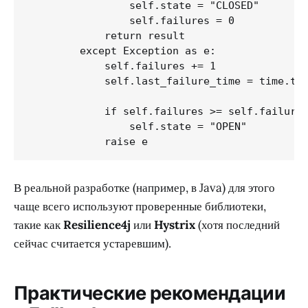
                self.state = "CLOSED"

                self.failures = 0

            return result

        except Exception as e:

            self.failures += 1

            self.last_failure_time = time.tim
            if self.failures >= self.failure_
                self.state = "OPEN"

В реальной разработке (например, в Java) для этого
чаще всего используют проверенные библиотеки,
такие как
Resilience4j
или
Hystrix
(хотя последний
сейчас считается устаревшим).
Практические рекомендации