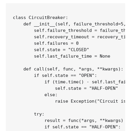
class CircuitBreaker:

    def __init__(self, failure_threshold=5, r
        self.failure_threshold = failure_thre
        self.recovery_timeout = recovery_time
        self.failures = 0

        self.state = "CLOSED"

        self.last_failure_time = None

    def call(self, func, *args, **kwargs):

        if self.state == "OPEN":

            if (time.time() - self.last_failu
                self.state = "HALF-OPEN"

            else:

                raise Exception("Circuit is O
        try:

            result = func(*args, **kwargs)

            if self.state == "HALF-OPEN":
